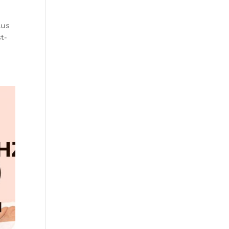
lus
t-