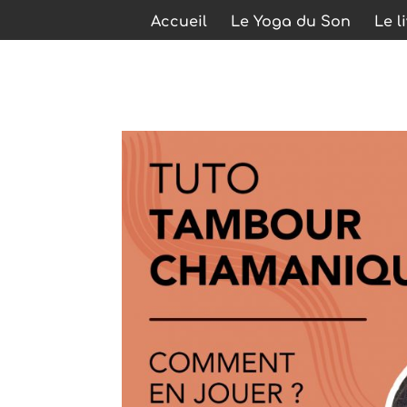
Accueil
Le Yoga du Son
Le l