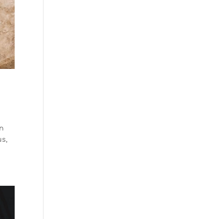
en
us,