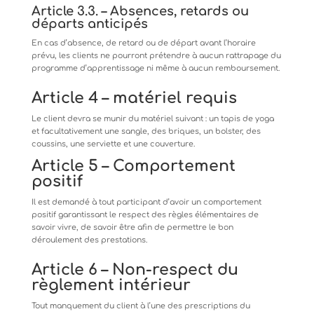
Article
3.3.
–
Absences,
retards
ou
départs
anticipés
En
cas
d’absence,
de
retard
ou
de
départ
avant
l’horaire
prévu,
les
clients
ne
pourront
prétendre
à
aucun
rattrapage
du
programme d’apprentissage ni même à aucun remboursement.
Article
4
–
matériel
requis
Le
client
devra
se
munir
du
matériel
suivant
:
un
tapis
de
yoga
et
facultativement
une
sangle,
des
briques,
un
bolster, des
coussins, une serviette et une couverture.
Article
5
–
Comportement
positif
Il
est
demandé
à
tout
participant
d’avoir
un
comportement
positif
garantissant
le
respect
des
règles
élémentaires
de
savoir vivre, de savoir être afin de permettre le bon
déroulement des prestations.
Article
6
–
Non-respect
du
règlement
intérieur
Tout manquement du client à l’une des prescriptions du