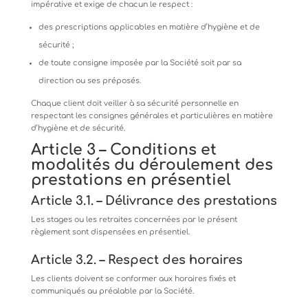
impérative
et
exige
de
chacun
le
respect
:
des
prescriptions
applicables
en
matière
d’hygiène
et
de
sécurité
;
de
toute
consigne
imposée
par
la
Société
soit
par
sa
direction
ou
ses
préposés.
Chaque
client
doit
veiller
à
sa
sécurité
personnelle
en
respectant
les
consignes
générales
et
particulières
en
matière
d’hygiène et de sécurité.
Article
3
–
Conditions
et
modalités
du
déroulement
des
prestations
en
présentiel
Article 3.1. – Délivrance des prestations
Les
stages
ou
les
retraites
concernées
par
le
présent
règlement
sont
dispensées
en
présentiel.
Article
3.2.
–
Respect
des
horaires
Les
clients
doivent
se
conformer
aux
horaires
fixés
et
communiqués
au
préalable
par
la
Société.