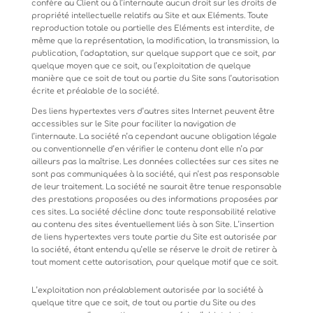
confère
au
Client
ou
à
l’internaute
aucun
droit
sur
les
droits de
propriété
intellectuelle
relatifs
au
Site
et
aux
Eléments.
Toute
reproduction
totale
ou
partielle
des
Eléments
est
interdite, de
même que la représentation, la modification, la transmission, la
publication, l’adaptation, sur quelque support que ce soit, par
quelque moyen que ce soit, ou l’exploitation de quelque
manière que ce soit de tout ou partie du Site sans l’autorisation
écrite et préalable de la société.
Des liens hypertextes vers d’autres sites Internet peuvent être
accessibles sur le Site pour faciliter la navigation de
l’internaute.
La
société
n’a
cependant
aucune
obligation
légale
ou
conventionnelle
d’en
vérifier
le
contenu
dont
elle
n’a
par
ailleurs pas la maîtrise. Les données collectées sur ces sites ne
sont pas communiquées à la société, qui n’est pas responsable
de leur traitement. La société ne saurait être tenue responsable
des prestations proposées ou des informations proposées par
ces sites. La société décline donc toute responsabilité relative
au contenu des sites éventuellement liés
à
son
Site.
L’insertion
de
liens
hypertextes
vers
toute
partie
du
Site
est
autorisée
par
la
société,
étant entendu qu’elle se réserve le droit de retirer à
tout moment cette autorisation, pour quelque motif que ce soit.
L’exploitation non préalablement autorisée par la société à
quelque titre que ce soit, de tout ou partie du Site ou des