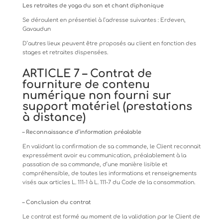
Les
retraites
de
yoga
du
son
et
chant
diphonique
Se
déroulent
en
présentiel
à
l’adresse
suivantes
:
Erdeven,
Gavaudun
D’autres
lieux
peuvent
être
proposés
au
client
en
fonction
des
stages
et
retraites
dispensées.
ARTICLE
7
–
Contrat
de
fourniture
de
contenu
numérique
non
fourni
sur
support matériel (prestations
à distance)
–
Reconnaissance
d’information
préalable
En
validant
la
confirmation
de
sa
commande,
le
Client
reconnait
expressément
avoir
eu
communication,
préalablement
à la
passation de sa commande, d’une manière lisible et
compréhensible, de toutes les informations et renseignements
visés aux articles L. 111-1 à L. 111-7 du Code de la consommation.
–
Conclusion
du
contrat
Le
contrat
est
formé
au
moment
de
la
validation
par
le
Client
de