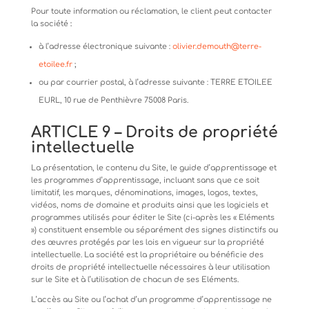
Pour
toute
information
ou
réclamation,
le
client
peut
contacter
la
société
:
à
l’adresse
électronique
suivante
:
olivier.demouth@terre-
etoilee.fr
;
ou
par
courrier
postal,
à
l’adresse
suivante
:
TERRE
ETOILEE
EURL,
10
rue
de
Penthièvre
75008
Paris.
ARTICLE
9
–
Droits
de
propriété
intellectuelle
La présentation, le contenu du Site, le guide d’apprentissage et
les programmes d’apprentissage, incluant sans que ce soit
limitatif,
les
marques,
dénominations,
images,
logos,
textes,
vidéos,
noms
de
domaine
et
produits
ainsi
que
les
logiciels et
programmes utilisés pour éditer le Site (ci-après les « Eléments
») constituent ensemble ou séparément des signes distinctifs ou
des œuvres protégés par les lois en vigueur sur la propriété
intellectuelle. La société est la propriétaire ou bénéficie des
droits de propriété intellectuelle nécessaires à leur utilisation
sur le Site et à l’utilisation de chacun de ses
Eléments.
L’accès
au
Site
ou
l’achat
d’un
programme
d’apprentissage
ne