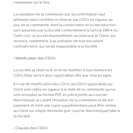
commande sur le Site.
La validation de la commande par sa confirmation vaut
adhésion sans condition ni réserve aux CGVU en vigueur au
jour de
la
commande,
dont
la
conservation
et
la
reproduction
sont
assurées
par
la
Société
conformément
à
l’article
1369-4
du
Code civil, ce qui est expressément reconnu par le Client, qui
renonce, notamment, à se prévaloir de tout document
contradictoire, qui serait inopposable à la Société.
–
Modification
des
CGVU
La
société
se
réserve
le
droit
de
modifier
à
tout
moment
les
CGVU.
Elles
seront
alors
applicables
dès
leur
mise
en
ligne.
En
cas
de
modification
des
CGVU,
les
CGVU
applicables
au
Client
sont
celles
en
vigueur
à
la
date
de
la
commande
qui lui
sont envoyées
au
format PDF
en
pièce-jointe
au
courrier
électronique
accusant
réception
de
la
commande
et de
son
paiement, et dont une copie supplémentaire peut être remise
au Client sur simple demande (par courrier électronique) faite à
la Société.
–
Clauses
des
CGVU