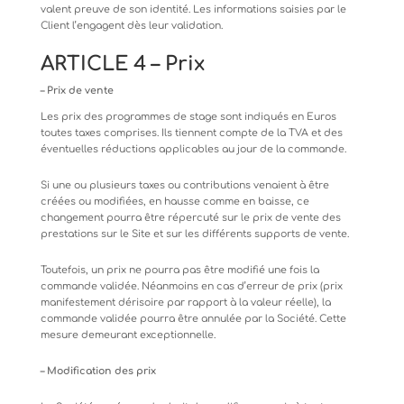
valent
preuve
de
son
identité.
Les
informations
saisies
par le
Client l’engagent dès leur validation.
ARTICLE
4
–
Prix
–
Prix
de
vente
Les
prix
des
programmes
de
stage
sont
indiqués
en
Euros
toutes
taxes
comprises.
Ils
tiennent
compte
de
la
TVA
et
des
éventuelles réductions applicables au jour de la commande.
Si une ou plusieurs taxes ou contributions venaient à être
créées ou modifiées, en hausse comme en baisse, ce
changement
pourra
être
répercuté
sur
le
prix
de
vente
des
prestations
sur
le
Site
et
sur
les
différents
supports
de
vente.
Toutefois, un prix ne pourra pas être modifié une fois la
commande validée. Néanmoins en cas d’erreur de prix (prix
manifestement
dérisoire
par
rapport
à
la
valeur
réelle),
la
commande
validée
pourra
être
annulée
par
la
Société.
Cette
mesure demeurant exceptionnelle.
–
Modification
des
prix