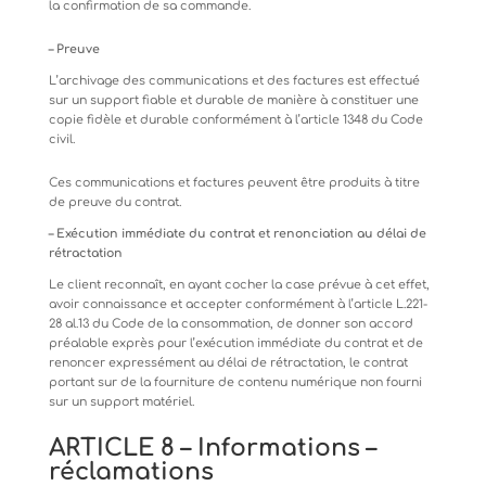
la
confirmation
de
sa
commande.
–
Preuve
L’archivage
des
communications
et
des
factures
est
effectué
sur
un
support
fiable
et
durable
de
manière
à
constituer
une
copie fidèle et durable conformément à l’article 1348 du Code
civil.
Ces
communications
et
factures
peuvent
être
produits
à
titre
de
preuve
du
contrat.
–
Exécution
immédiate
du
contrat
et
renonciation
au
délai
de
rétractation
Le
client
reconnaît,
en
ayant
cocher
la
case
prévue
à
cet
effet,
avoir
connaissance
et
accepter conformément
à
l’article L.221-
28 al.13 du Code de la consommation, de donner son accord
préalable exprès pour l’exécution immédiate du contrat et de
renoncer expressément au délai de rétractation, le contrat
portant sur de la fourniture de contenu numérique non fourni
sur un support matériel.
ARTICLE
8
–
Informations
–
réclamations