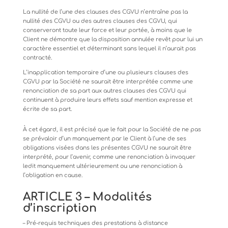
La nullité de l’une des clauses des CGVU n’entraîne pas la
nullité des CGVU ou des autres clauses des CGVU, qui
conserveront
toute
leur
force
et
leur
portée,
à
moins
que
le
Client
ne
démontre
que
la
disposition
annulée
revêt
pour
lui un
caractère essentiel et déterminant sans lequel il n’aurait pas
contracté.
L’inapplication
temporaire
d’une
ou
plusieurs
clauses
des
CGVU
par
la
Société
ne
saurait
être
interprétée
comme
une
renonciation de sa part aux autres clauses des CGVU qui
continuent à produire leurs effets sauf mention expresse et
écrite de sa part.
À
cet égard, il est précisé
que
le
fait pour la
Société
de
ne
pas
se
prévaloir d’un
manquement par le
Client à
l’une
de
ses
obligations
visées
dans
les
présentes
CGVU
ne
saurait
être
interprété,
pour
l’avenir,
comme
une
renonciation
à
invoquer
ledit manquement ultérieurement ou une renonciation à
l’obligation en cause.
ARTICLE
3
–
Modalités
d’inscription
–
Pré-requis
techniques
des
prestations
à
distance