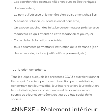
Les
coordonnées
postales,
téléphoniques
et
électroniques
du
demandeur,
Le
nom
et
l’adresse
et
le
numéro
d’enregistrement
chez
Sas
Médiation
Solution,
du
professionnel
concerné,
Un
exposé
succinct
des
faits.
Le
consommateur
précisera
au
médiateur
ce
qu’il
attend
de
cette
médiation
et
pourquoi,
Copie
de
la
réclamation
préalable,
tous
documents
permettant
l’instruction
de
la
demande
(bon
de
commande,
facture,
justificatif
de
paiement,
etc.)
–
Juridiction
compétente
Tous
les
litiges
auxquels
les
présentes
CGVU
pourraient
donner
lieu
et
qui
n’auraient
pu
trouver
résolution
par
la
médiation,
concernant tant leur validité, leur interprétation, leur exécution,
leur résiliation, leurs conséquences et leurs suites seront
soumis au tribunal compétent du lieu du siège social de la
société.
ANNEXE
–
Règlement
intérieur