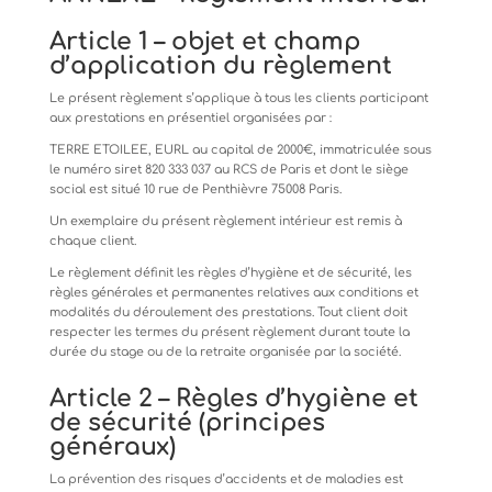
Article
1
–
objet
et
champ
d’application
du
règlement
Le
présent
règlement
s’applique
à
tous
les
clients
participant
aux
prestations
en
présentiel
organisées
par
:
TERRE
ETOILEE,
EURL
au
capital
de
2000€,
immatriculée
sous
le
numéro
siret
820
333
037
au
RCS
de
Paris
et
dont le siège
social est situé 10 rue de Penthièvre 75008 Paris.
Un
exemplaire
du
présent
règlement
intérieur
est
remis
à
chaque
client.
Le
règlement
définit
les
règles
d’hygiène
et
de
sécurité,
les
règles
générales
et
permanentes
relatives
aux
conditions
et
modalités du déroulement des prestations. Tout client doit
respecter les termes du présent règlement durant toute la
durée du stage ou de la retraite organisée par la société.
Article
2
–
Règles
d’hygiène
et
de
sécurité
(principes
généraux)
La
prévention
des
risques
d’accidents
et
de
maladies
est