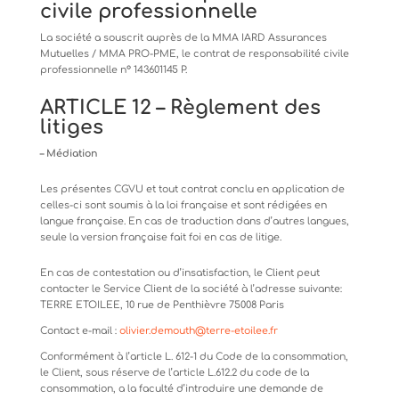
civile
professionnelle
La
société
a
souscrit
auprès
de
la
MMA
IARD
Assurances
Mutuelles
/
MMA
PRO-PME,
le
contrat
de
responsabilité
civile
professionnelle n° 143601145 P.
ARTICLE
12
–
Règlement
des
litiges
–
Médiation
Les
présentes
CGVU
et
tout
contrat
conclu
en
application
de
celles-ci
sont
soumis
à
la
loi
française
et
sont
rédigées
en
langue française. En cas de traduction dans d’autres langues,
seule la version française fait foi en cas de litige.
En cas de contestation ou d’insatisfaction, le Client peut
contacter le Service Client de la société à l’adresse suivante:
TERRE ETOILEE, 10 rue de Penthièvre 75008 Paris
Contact
e-mail
:
olivier.demouth@terre-
etoilee.fr
Conformément à l’article L. 612-1 du Code de la consommation,
le Client, sous réserve de l’article L.612.2 du code de la
consommation,
a
la
faculté
d’introduire
une
demande
de