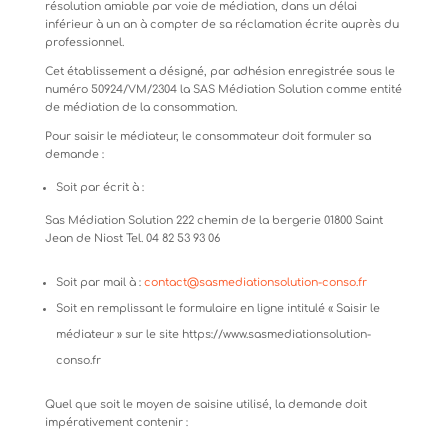
résolution
amiable
par
voie
de
médiation,
dans
un
délai
inférieur à un an à compter de sa réclamation écrite auprès du
professionnel.
Cet
établissement
a
désigné,
par
adhésion
enregistrée
sous
le
numéro
50924/VM/2304
la
SAS
Médiation
Solution
comme entité
de médiation de la consommation.
Pour
saisir
le
médiateur,
le
consommateur
doit
formuler
sa
demande
:
Soit
par
écrit
à
:
Sas Médiation Solution 222 chemin de la bergerie 01800
Saint
Jean
de
Niost Tel. 04 82 53 93 06
Soit
par
mail
à
:
contact@sasmediationsolution-
conso.fr
Soit en remplissant le formulaire en ligne intitulé « Saisir le
médiateur » sur le site https://www.sasmediationsolution-
conso.fr
Quel
que
soit
le
moyen
de
saisine
utilisé,
la
demande
doit
impérativement
contenir
: