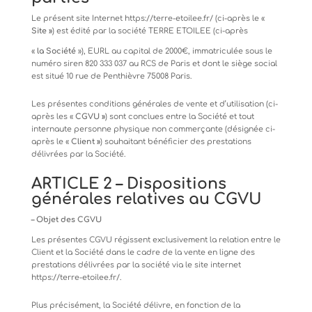
Le
présent
site
Internet
https://terre-etoilee.fr/
(ci-après
le
«
Site
»
)
est
édité
par
la
société
TERRE
ETOILEE
(ci-
après
«
la
Société
»),
EURL
au
capital
de
2000€,
immatriculée
sous
le
numéro
siren
820
333
037
au
RCS
de
Paris
et
dont
le siège social
est situé 10 rue de Penthièvre 75008 Paris.
Les
présentes
conditions
générales
de
vente
et
d’utilisation
(ci-
après
les
«
CGVU
»
)
sont
conclues
entre
la
Société
et tout
internaute personne physique non commerçante (désignée ci-
après le «
Client »
) souhaitant bénéficier des prestations
délivrées par la Société.
ARTICLE
2
–
Dispositions
générales
relatives
au
CGVU
–
Objet
des
CGVU
Les
présentes
CGVU
régissent
exclusivement
la
relation
entre
le
Client
et
la
Société
dans
le
cadre
de
la
vente
en
ligne des
prestations délivrées par la société via le site internet
https://terre-etoilee.fr/
.
Plus
précisément,
la
Société
délivre,
en
fonction
de
la