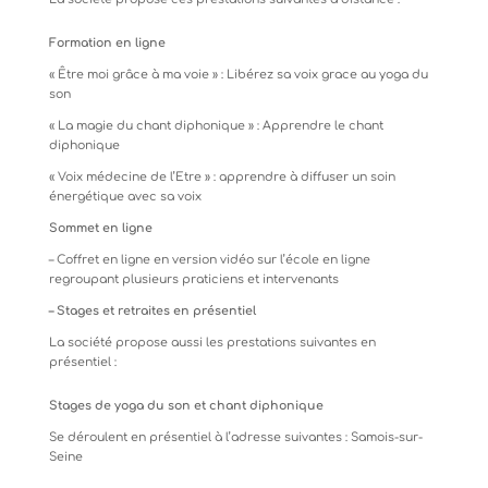
Formation
en
ligne
«
Être
moi
grâce
à
ma
voie
»
:
Libérez
sa
voix
grace
au
yoga
du
son
«
La
magie
du
chant
diphonique
»
:
Apprendre
le
chant
diphonique
«
Voix
médecine
de
l’Etre
»
:
apprendre
à
diffuser
un
soin
énergétique
avec
sa
voix
Sommet
en
ligne
–
Coffret
en
ligne
en
version
vidéo
sur
l’école
en
ligne
regroupant
plusieurs
praticiens
et
intervenants
–
Stages
et
retraites
en
présentiel
La
société
propose
aussi
les
prestations
suivantes
en
présentiel
:
Stages
de
yoga
du
son
et
chant
diphonique
Se
déroulent
en
présentiel
à
l’adresse
suivantes
:
Samois-sur-
Seine