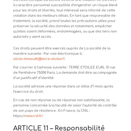
à
caractère
personnel
susceptible
d’engendrer
un
risque élevé
pour les droits et libertés, tout intéressé sera informé de cette
violation dans les meilleurs délais. En tant que responsable de
traitement, la société, prend toutes les précautions utiles pour
préserver la sécurité des données et notamment, empêcher
qu’elles soient déformées, endommagées, ou que des tiers non
autorisés y aient accès.
Ces
droits
peuvent
être
exercés
auprès
de
La
société
de
la
manière
suivante
: Par voie électronique à :
olivier.demouth@terre-etoilee.fr
Par
courrier
à
l’adresse
suivante
:
TERRE
ETOILEE
EURL
10
rue
de
Penthièvre
75008
Paris. La demande doit être accompagnée
d’un justificatif d’identité.
La
société
adresse
une
réponse
dans
un
délai
d’1
mois
après
l’exercice
du
droit.
En
cas
de
non
réponse
ou
de
réponse
non
satisfaisante,
la
personne
concernée
à
la
faculté
de
saisir
l’autorité
de contrôle
de son pays de résidence : En France, la CNIL :
https://
www.cnil.fr/
ARTICLE
11
–
Responsabilité