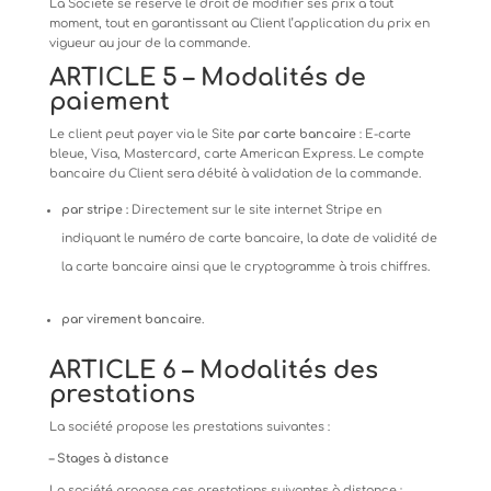
La
Société
se
réserve
le
droit
de
modifier
ses
prix
à
tout
moment,
tout
en
garantissant
au
Client
l’application
du
prix
en
vigueur au jour de la commande.
ARTICLE
5
–
Modalités
de
paiement
Le
client
peut
payer
via
le
Site
par
carte
bancaire
:
E-carte
bleue,
Visa,
Mastercard,
carte
American
Express.
Le
compte
bancaire du Client sera débité à validation de la commande.
par
stripe
:
Directement
sur
le
site
internet
Stripe
en
indiquant
le
numéro
de
carte
bancaire,
la
date
de
validité
de
la carte bancaire ainsi que le cryptogramme à trois chiffres.
par
virement
bancaire
.
ARTICLE
6
–
Modalités
des
prestations
La
société
propose
les
prestations
suivantes
:
–
Stages
à
distance
La
société
propose
ces
prestations
suivantes
à
distance
: