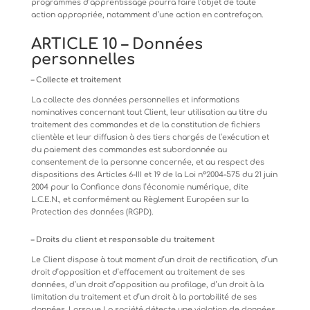
programmes d’apprentissage pourra faire l’objet de toute
action appropriée, notamment d’une action en contrefaçon.
ARTICLE
10
–
Données
personnelles
– Collecte
et
traitement
La collecte des données personnelles et informations
nominatives concernant tout Client, leur utilisation au titre du
traitement
des
commandes
et
de
la
constitution
de
fichiers
clientèle
et
leur
diffusion
à
des
tiers
chargés
de
l’exécution
et
du paiement des commandes est subordonnée au
consentement de la personne concernée, et au respect des
dispositions des Articles 6-III et 19 de la Loi n°2004-575 du 21 juin
2004 pour la Confiance dans l’économie numérique, dite
L.C.E.N., et conformément au Règlement Européen sur la
Protection des données (RGPD).
–
Droits
du
client
et
responsable
du
traitement
Le Client dispose à tout moment d’un droit de rectification, d’un
droit d’opposition et d’effacement au traitement de ses
données, d’un droit d’opposition au profilage, d’un droit à la
limitation du traitement et d’un droit à la portabilité de ses
données.
Lorsque
La
société
détecte
une
violation
de
données