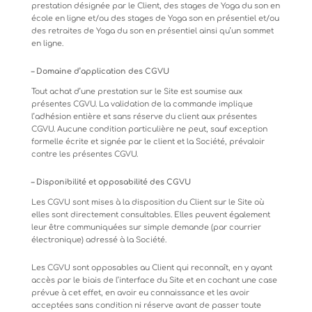
prestation
désignée
par
le
Client,
des
stages
de
Yoga
du
son
en
école
en
ligne
et/ou
des
stages
de
Yoga
son
en
présentiel et/ou
des
retraites
de
Yoga
du
son
en
présentiel ainsi qu’un sommet
en ligne.
–
Domaine
d’application
des
CGVU
Tout achat d’une prestation sur le Site est soumise aux
présentes CGVU. La validation de la commande implique
l’adhésion
entière
et
sans
réserve
du
client
aux
présentes
CGVU.
Aucune
condition
particulière
ne
peut,
sauf
exception
formelle écrite et signée par le client et la Société, prévaloir
contre les présentes CGVU.
–
Disponibilité
et
opposabilité
des
CGVU
Les
CGVU
sont
mises
à
la
disposition
du
Client
sur
le
Site
où
elles
sont
directement
consultables.
Elles
peuvent également
leur être communiquées sur simple demande (par courrier
électronique) adressé à la Société.
Les
CGVU
sont
opposables
au
Client
qui
reconnaît,
en
y
ayant
accès
par
le
biais
de
l’interface
du
Site
et
en
cochant
une case
prévue
à
cet effet, en
avoir eu
connaissance et les
avoir
acceptées
sans
condition
ni réserve
avant de
passer toute