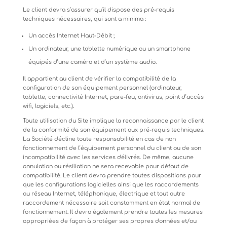
Le
client
devra
s’assurer
qu’il
dispose
des
pré-requis
techniques
nécessaires,
qui
sont
a
minima
:
Un
accès
Internet
Haut-Débit
;
Un
ordinateur,
une
tablette
numérique
ou
un
smartphone
équipés
d’une
caméra
et
d’un
système
audio.
Il
appartient
au
client
de
vérifier
la
compatibilité
de
la
configuration
de
son
équipement
personnel
(ordinateur,
tablette, connectivité Internet, pare-feu, antivirus, point d’accès
wifi, logiciels, etc.).
Toute utilisation du Site implique la reconnaissance par le client
de la conformité de son équipement aux pré-requis techniques.
La Société décline toute responsabilité en cas de non
fonctionnement de l’équipement personnel du client ou de son
incompatibilité avec les services délivrés. De même, aucune
annulation ou résiliation ne sera recevable pour défaut de
compatibilité. Le client devra prendre toutes dispositions pour
que les configurations logicielles ainsi que les raccordements
au réseau Internet, téléphonique, électrique et tout autre
raccordement nécessaire soit constamment en état normal de
fonctionnement. Il devra également prendre toutes les mesures
appropriées de façon à protéger ses propres données et/ou