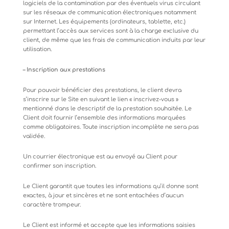
logiciels de la contamination par des éventuels virus circulant
sur les réseaux de communication électroniques
notamment
sur
Internet.
Les
équipements
(ordinateurs,
tablette,
etc.)
permettant
l’accès
aux
services
sont à la charge exclusive du
client, de même que les frais de communication induits par leur
utilisation.
–
Inscription
aux
prestations
Pour pouvoir bénéficier des prestations, le client devra
s’inscrire sur le Site en suivant le lien « inscrivez-vous »
mentionné
dans
le
descriptif
de
la
prestation
souhaitée.
Le
Client
doit
fournir
l’ensemble
des
informations
marquées
comme obligatoires. Toute inscription incomplète ne sera pas
validée.
Un
courrier
électronique
est
au
envoyé
au
Client
pour
confirmer
son
inscription.
Le
Client
garantit
que
toutes
les
informations
qu’il
donne
sont
exactes,
à
jour
et
sincères
et
ne
sont
entachées
d’aucun
caractère trompeur.
Le
Client
est
informé
et
accepte
que
les
informations
saisies