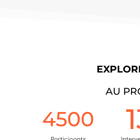
EXPLORE
AU PR
1
4500
Participants
Interv