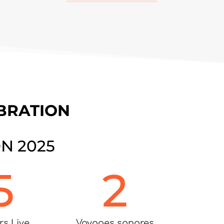
IBRATION
N 2025
5
2
rs Live
Voyages sonores