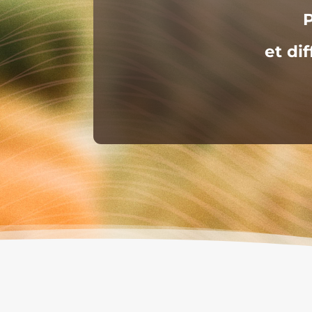
P
et di