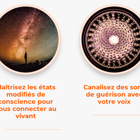
aîtrisez les états
Canalisez des so
modifiés de
de guérison ave
conscience pour
votre voix
ous connecter au
vivant