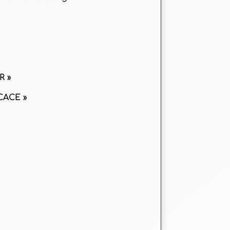
R »
CACE »