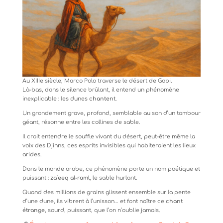
Au XIIIe siècle, Marco Polo traverse le désert de Gobi.
Là-bas, dans le silence brûlant, il entend un phénomène
inexplicable : les dunes
chantent
.
Un grondement grave, profond, semblable au son d’un tambour
géant, résonne entre les collines de sable.
Il croit entendre le souffle vivant du désert, peut-être même la
voix des Djinns, ces esprits invisibles qui habiteraient les lieux
arides.
Dans le monde arabe, ce phénomène porte un nom poétique et
puissant :
za’eeq al-raml
, le sable hurlant.
Quand des millions de grains glissent ensemble sur la pente
d’une dune, ils vibrent à l’unisson… et font naître ce
chant
étrange
, sourd, puissant, que l’on n’oublie jamais.