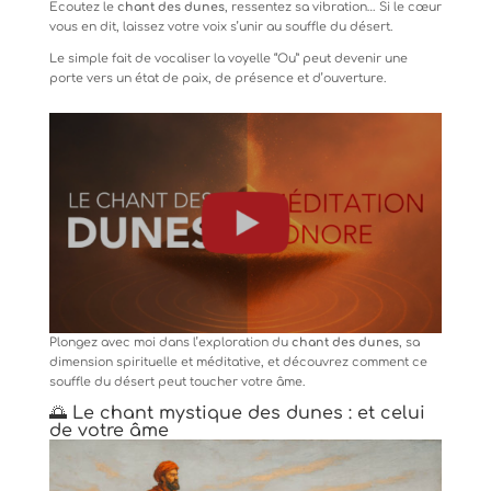
Écoutez le
chant des dunes
, ressentez sa vibration… Si le cœur
vous en dit, laissez votre voix s’unir au souffle du désert.
Le simple fait de vocaliser la voyelle “Ou” peut devenir une
porte vers un état de paix, de présence et d’ouverture.
Plongez avec moi dans l’exploration du
chant des dunes
, sa
dimension spirituelle et méditative, et découvrez comment ce
souffle du désert peut toucher votre âme.
🌅 Le chant mystique des dunes : et celui
de votre âme