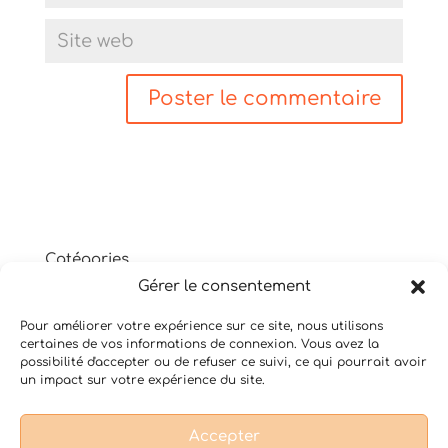
Catégories
Gérer le consentement
Non classé
Shiatsu
Pour améliorer votre expérience sur ce site, nous utilisons
Thérapie psycho-corporelle
certaines de vos informations de connexion. Vous avez la
Yoga du Son
possibilité d'accepter ou de refuser ce suivi, ce qui pourrait avoir
un impact sur votre expérience du site.
Accepter
Conditions Générales de Vente