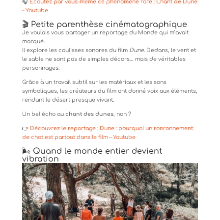
🎧
Écoutez par vous-même ce phénomène rare : Chant de Dune
– Youtube
🎬 Petite parenthèse cinématographique
Je voulais vous partager un reportage du Monde qui m’avait
marqué.
Il explore les coulisses sonores du film
Dune
. Dedans, le vent et
le sable ne sont pas de simples décors… mais de véritables
personnages.
Grâce à un travail subtil sur les matériaux et les sons
symboliques, les créateurs du film ont donné voix aux éléments,
rendant le désert presque vivant.
Un bel écho au
chant des dunes
, non ?
👉
Découvrez le reportage : Dune : pourquoi un ronronnement
de chat est partout dans le film – Youtube
🌬️ Quand le monde entier devient
vibration