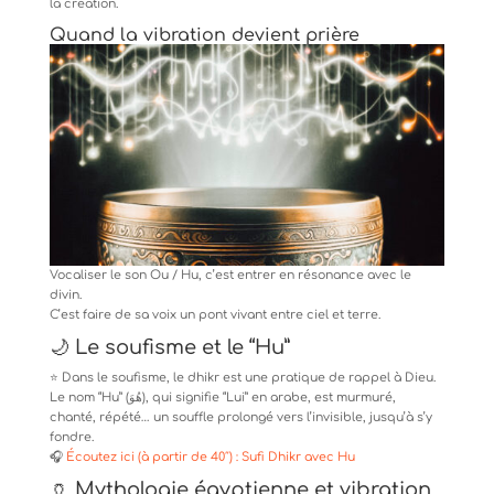
la création.
Quand la vibration devient prière
Vocaliser le son Ou / Hu, c’est entrer en résonance avec le
divin.
C’est faire de sa voix un pont vivant entre ciel et terre.
🌙 Le soufisme et le “Hu”
⭐️ Dans le soufisme, le dhikr est une pratique de rappel à Dieu.
Le nom “Hu” (هُوَ), qui signifie “Lui” en arabe, est murmuré,
chanté, répété… un souffle prolongé vers l’invisible, jusqu’à s’y
fondre.
🎧
Écoutez ici (à partir de 40″) : Sufi Dhikr avec Hu
🏺 Mythologie égyptienne et vibration