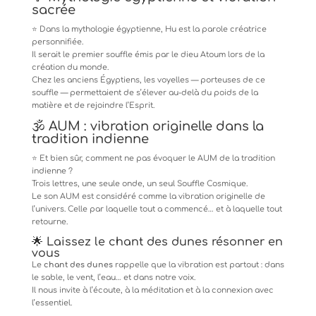
sacrée
⭐️ Dans la mythologie égyptienne, Hu est la parole créatrice
personnifiée.
Il serait le premier souffle émis par le dieu Atoum lors de la
création du monde.
Chez les anciens Égyptiens, les voyelles — porteuses de ce
souffle — permettaient de s’élever au-delà du poids de la
matière et de rejoindre l’Esprit.
🕉️ AUM : vibration originelle dans la
tradition indienne
⭐️ Et bien sûr, comment ne pas évoquer le AUM de la tradition
indienne ?
Trois lettres, une seule onde, un seul Souffle Cosmique.
Le son AUM est considéré comme la vibration originelle de
l’univers. Celle par laquelle tout a commencé… et à laquelle tout
retourne.
🌟 Laissez le chant des dunes résonner en
vous
Le
chant des dunes
rappelle que la vibration est partout : dans
le sable, le vent, l’eau… et dans notre voix.
Il nous invite à l’écoute, à la méditation et à la connexion avec
l’essentiel.