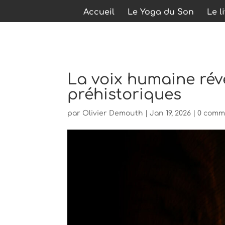
Accueil
Le Yoga du Son
Le l
La voix humaine révè
préhistoriques
par
Olivier Demouth
|
Jan 19, 2026
|
0 comm