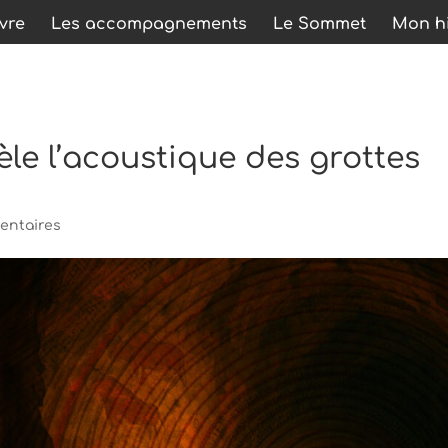
ivre
Les accompagnements
Le Sommet
Mon hi
le l’acoustique des grottes
entaires