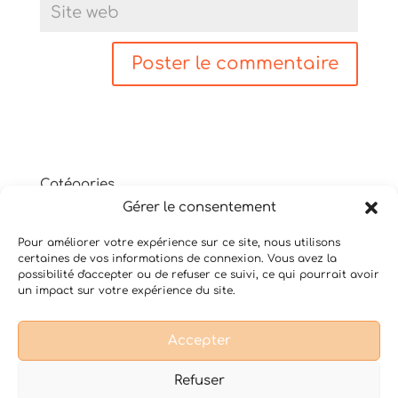
Catégories
Gérer le consentement
Non classé
Shiatsu
Pour améliorer votre expérience sur ce site, nous utilisons
Thérapie psycho-corporelle
certaines de vos informations de connexion. Vous avez la
Yoga du Son
possibilité d'accepter ou de refuser ce suivi, ce qui pourrait avoir
un impact sur votre expérience du site.
Accepter
Conditions Générales de Vente
Mentions légales
Refuser