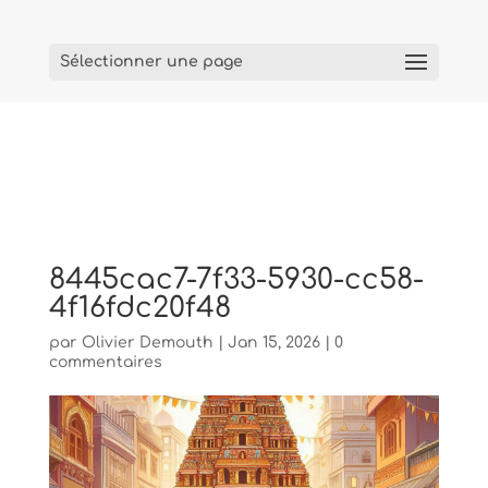
Sélectionner une page
8445cac7-7f33-5930-cc58-
4f16fdc20f48
par
Olivier Demouth
|
Jan 15, 2026
|
0
commentaires