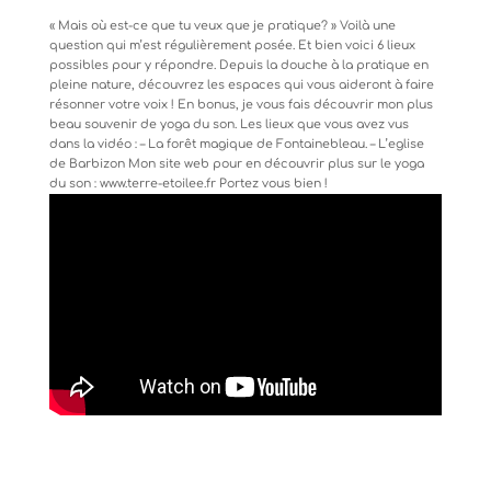
« Mais où est-ce que tu veux que je pratique? » Voilà une
question qui m’est régulièrement posée. Et bien voici 6 lieux
possibles pour y répondre. Depuis la douche à la pratique en
pleine nature, découvrez les espaces qui vous aideront à faire
résonner votre voix ! En bonus, je vous fais découvrir mon plus
beau souvenir de yoga du son. Les lieux que vous avez vus
dans la vidéo : – La forêt magique de Fontainebleau. – L’eglise
de Barbizon Mon site web pour en découvrir plus sur le yoga
du son : www.terre-etoilee.fr Portez vous bien !