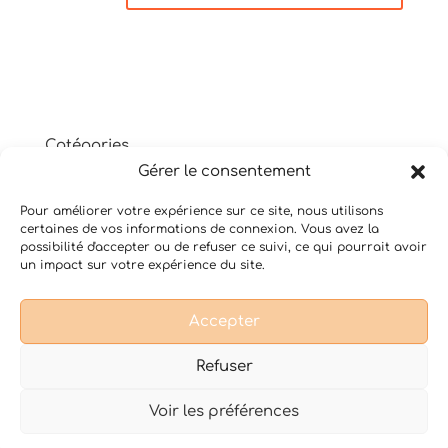
Catégories
Gérer le consentement
Non classé
Shiatsu
Pour améliorer votre expérience sur ce site, nous utilisons
Thérapie psycho-corporelle
certaines de vos informations de connexion. Vous avez la
Yoga du Son
possibilité d'accepter ou de refuser ce suivi, ce qui pourrait avoir
un impact sur votre expérience du site.
Accepter
Conditions Générales de Vente
Mentions légales
Refuser
Voir les préférences
Design de
Elegant Themes
| Propulsé par
WordPress