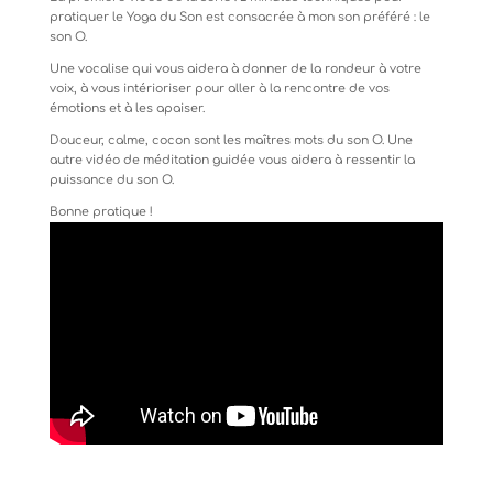
pratiquer le Yoga du Son est consacrée à mon son préféré : le
son O.
Une vocalise qui vous aidera à donner de la rondeur à votre
voix, à vous intérioriser pour aller à la rencontre de vos
émotions et à les apaiser.
Douceur, calme, cocon sont les maîtres mots du son O. Une
autre vidéo de méditation guidée vous aidera à ressentir la
puissance du son O.
Bonne pratique !