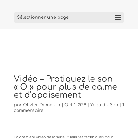
Sélectionner une page
Vidéo – Pratiquez le son
« O » pour plus de calme
et d’apaisement
par
Olivier Demouth
|
Oct 1, 2019
|
Yoga du Son
|
1
commentaire
La première vidéo de la série : 2 minutes techniques pour