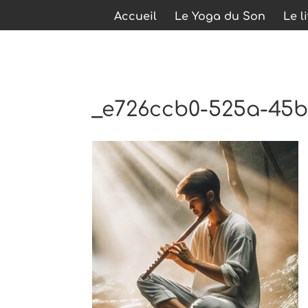
Accueil
Le Yoga du Son
Le l
_e726ccb0-525a-45b