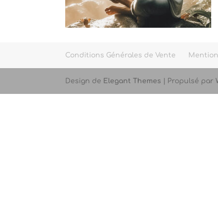
Conditions Générales de Vente
Mention
Design de
Elegant Themes
| Propulsé par