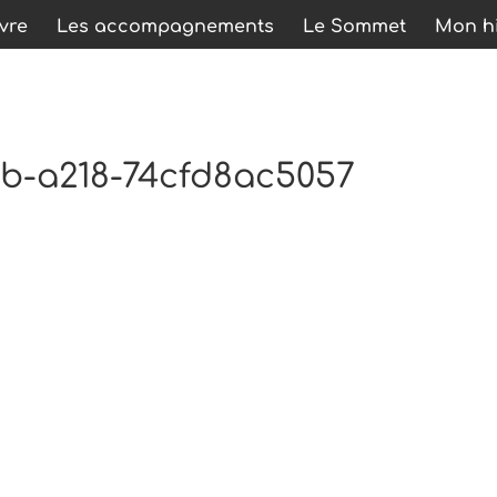
ivre
Les accompagnements
Le Sommet
Mon hi
b-a218-74cfd8ac5057