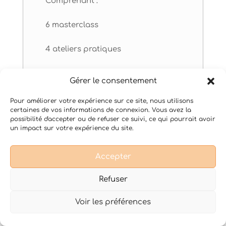
Comprenant :
6 masterclass
4 ateliers pratiques
1 voyage sonore
Gérer le consentement
environ 10h de contenu de formation
Pour améliorer votre expérience sur ce site, nous utilisons
certaines de vos informations de connexion. Vous avez la
possibilité d'accepter ou de refuser ce suivi, ce qui pourrait avoir
un impact sur votre expérience du site.
Accepter
à un bon de réduction de 5% pour
acheter vos instruments intuitifs
Refuser
chez notre partenaire Mandalia
Music (bon valable jusqu’au 15 juin
Voir les préférences
2024)