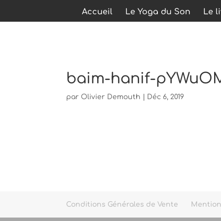
Accueil
Le Yoga du Son
Le l
baim-hanif-pYWuOM
par
Olivier Demouth
|
Déc 6, 2019
Conditions Générales de Vente
Mention