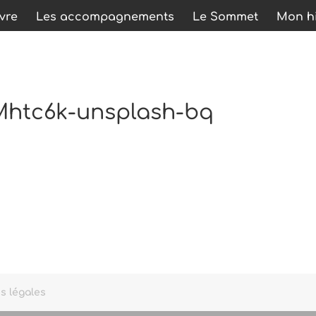
ivre
Les accompagnements
Le Sommet
Mon hi
htc6k-unsplash-bq
s légales